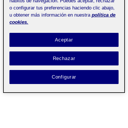
hábitos de navegación. Puedes aceptar, rechazar
o configurar tus preferencias haciendo clic abajo,
Fabricació digital
Pública
u obtener más información en nuestra
política de
cookies.
Bones,
Aquí teniu la meva PAC:
Aceptar
Rechazar
Configurar